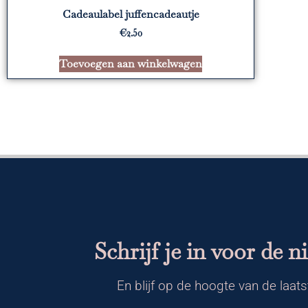
Cadeaulabel juffencadeautje
€
2.50
Toevoegen aan winkelwagen
Schrijf je in voor de n
En blijf op de hoogte van de laats