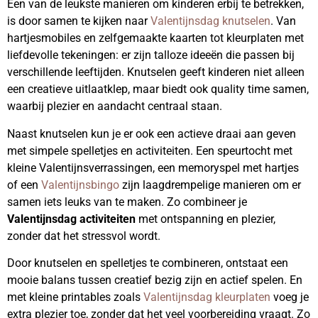
Een van de leukste manieren om kinderen erbij te betrekken,
is door samen te kijken naar
Valentijnsdag knutselen
. Van
hartjesmobiles en zelfgemaakte kaarten tot kleurplaten met
liefdevolle tekeningen: er zijn talloze ideeën die passen bij
verschillende leeftijden. Knutselen geeft kinderen niet alleen
een creatieve uitlaatklep, maar biedt ook quality time samen,
waarbij plezier en aandacht centraal staan.
Naast knutselen kun je er ook een actieve draai aan geven
met simpele spelletjes en activiteiten. Een speurtocht met
kleine Valentijnsverrassingen, een memoryspel met hartjes
of een
Valentijnsbingo
zijn laagdrempelige manieren om er
samen iets leuks van te maken. Zo combineer je
Valentijnsdag activiteiten
met ontspanning en plezier,
zonder dat het stressvol wordt.
Door knutselen en spelletjes te combineren, ontstaat een
mooie balans tussen creatief bezig zijn en actief spelen. En
met kleine printables zoals
Valentijnsdag kleurplaten
voeg je
extra plezier toe, zonder dat het veel voorbereiding vraagt. Zo