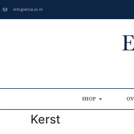
info@eliza-jo.nl
SHOP
OV
Kerst