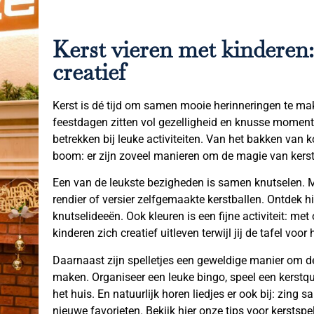
Kerst vieren met kinderen:
creatief
Kerst is dé tijd om samen mooie herinneringen te m
feestdagen zitten vol gezelligheid en knusse moment
betrekken bij leuke activiteiten. Van het bakken van k
boom: er zijn zoveel manieren om de magie van kerst
Een van de leukste bezigheden is samen knutselen. M
rendier of versier zelfgemaakte kerstballen. Ontdek hi
knutselideeën. Ook kleuren is een fijne activiteit: me
kinderen zich creatief uitleven terwijl jij de tafel voor 
Daarnaast zijn spelletjes een geweldige manier om de
maken. Organiseer een leuke bingo, speel een kerstq
het huis. En natuurlijk horen liedjes er ook bij: zing
nieuwe favorieten. Bekijk hier onze tips voor kerstspell