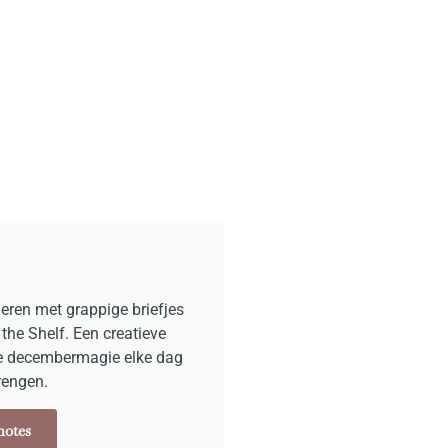
deren met grappige briefjes
 the Shelf. Een creatieve
e decembermagie elke dag
brengen.
notes