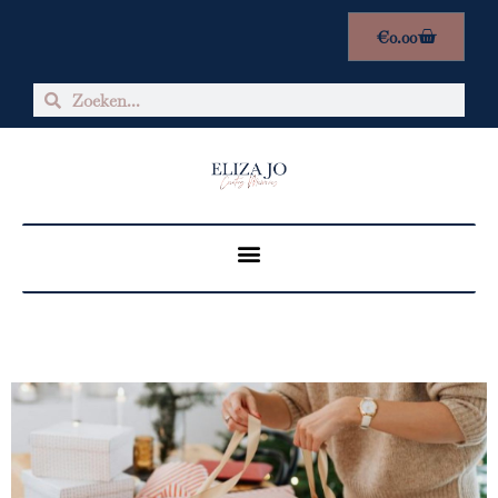
€
0.00