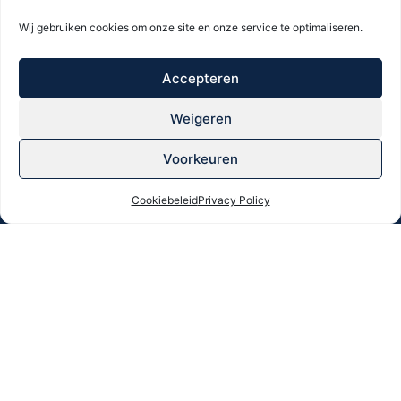
Wij gebruiken cookies om onze site en onze service te optimaliseren.
PRAKTISCHE INFORMATIE
Accepteren
Algemene voorwaarden
Weigeren
Cookiebeleid
Privacyverklaring
Voorkeuren
Verzending, levering & retourbeleid
info@eliza-jo.nl
Cookiebeleid
Privacy Policy
KVK:82452539
Volg mij op social media: