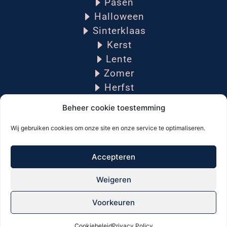
Pasen
Halloween
Sinterklaas
Kerst
Lente
Zomer
Herfst
Winter
Beheer cookie toestemming
Wij gebruiken cookies om onze site en onze service te optimaliseren.
PRAKTISCHE INFORMATIE
Accepteren
Algemene voorwaarden
Weigeren
Cookiebeleid
Privacyverklaring
Voorkeuren
Verzending, levering & retourbeleid
Cookiebeleid
Privacy Policy