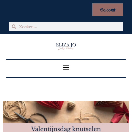
€
0.00