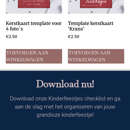
Kerstkaart template voor
Template kerstkaart
4 foto`s
‘Krans’
€
2.50
€
2.50
TOEVOEGEN AAN
TOEVOEGEN AAN
WINKELWAGEN
WINKELWAGEN
Download nu!
Download onze Kinderfeestjes checklist en ga
aan de slag met het organiseren van jouw
grandioze kinderfeestje!