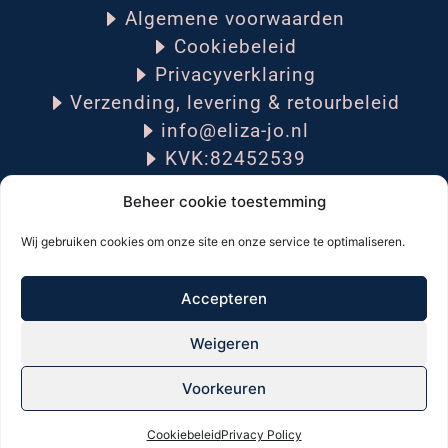
Algemene voorwaarden
Cookiebeleid
Privacyverklaring
Verzending, levering & retourbeleid
info@eliza-jo.nl
KVK:82452539
Beheer cookie toestemming
Wij gebruiken cookies om onze site en onze service te optimaliseren.
Volg mij op social media:
Accepteren
Weigeren
Voorkeuren
© 2021 All rights reserved Elizo Jo
Cookiebeleid
Privacy Policy