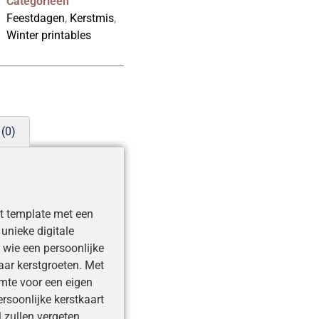
Categorieën
Feestdagen
,
Kerstmis
,
Winter printables
(0)
rt template met een
unieke digitale
r wie een persoonlijke
aar kerstgroeten. Met
imte voor een eigen
persoonlijke kerstkaart
l zullen vergeten.