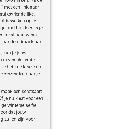
gen foto maken. Na de
F met een link naar
ruiksvriendelijke,
unt bewerken op je
je hoeft te doen is je
en tekst naar wens
en handomdraai klaar.
d, kun je jouw
 in verschillende
 Je hebt de keuze om
 te verzenden naar je
en maak een kerstkaart
Of je nu kiest voor een
ige winterse selfie,
voor dat jouw
g zullen zijn voor