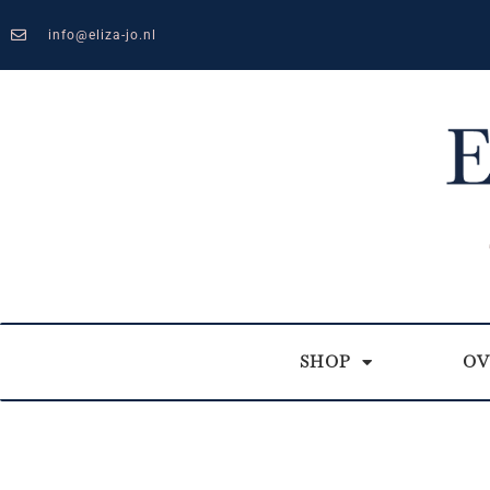
info@eliza-jo.nl
SHOP
OV