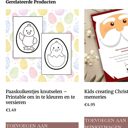
Gerelateerde Producten
Paaskuikentjes knutselen –
Kids creating Chri
Printable om in te kleuren en te
memories
versieren
€
4.95
€
1.49
TOEVOEGEN AAN
TOEVOEGEN AAN
WINKELWAGEN