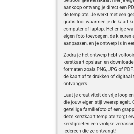
persoonlijke kerstkaart met je ei
aankoop ontvang je direct een PD
de template. Je werkt met een geb
gratis tool waarmee je de kaart k
computer of laptop. Het enige wat 
eigen foto toevoegen, de kleuren 
aanpassen, en je ontwerp is in e
Zodra je het ontwerp hebt voltooi
kerstkaart opslaan en downloaden
formaten zoals PNG, JPG of PDF.
de kaart af te drukken of digitaal
ontvangers.
Laat je creativiteit de vrije loop 
die jouw eigen stijl weerspiegelt. 
gezellige familiefoto of een grapp
deze kerstkaart template zorgt er
kerstgroeten een vrolijke verrassin
iedereen die ze ontvangt!