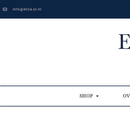
info@eliza-jo.nl
SHOP
OV