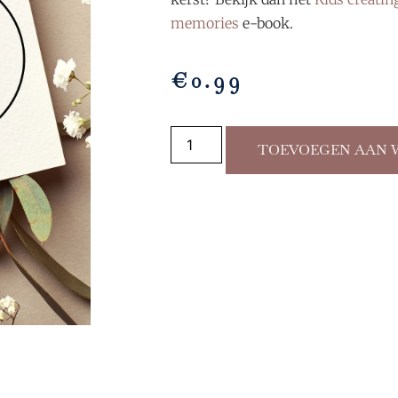
memories
e-book.
€
0.99
TOEVOEGEN AAN 