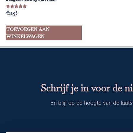
Gewaardeerd
€
12.95
5.00
uit 5
TOEVOEGEN AAN
WINKELWAGEN
Schrijf je in voor de n
En blijf op de hoogte van de laats