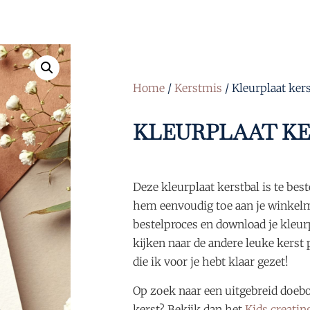
Home
/
Kerstmis
/ Kleurplaat ker
KLEURPLAAT K
Deze kleurplaat kerstbal is te best
hem eenvoudig toe aan je winkelm
bestelproces en download je kleurp
kijken naar de andere leuke kerst 
die ik voor je hebt klaar gezet!
Op zoek naar een uitgebreid doeb
kerst? Bekijk dan het
Kids creati