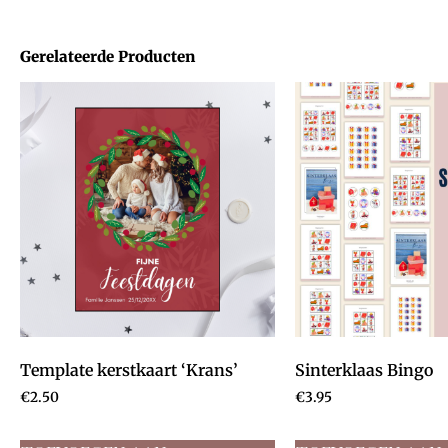
Gerelateerde Producten
Template kerstkaart ‘Krans’
Sinterklaas Bingo
€
2.50
€
3.95