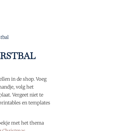
stbal
ERSTBAL
ellen in de shop. Voeg
andje, volg het
laat. Vergeet niet te
printables en templates
oekje met het thema
ng Christmas