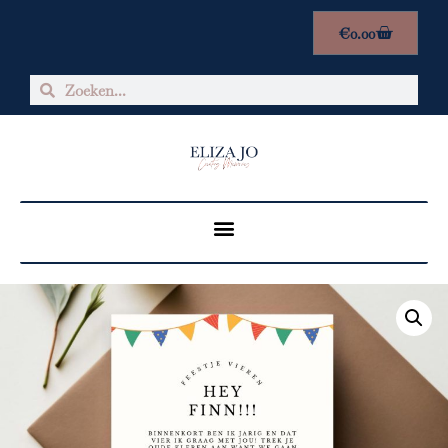
€
0.00