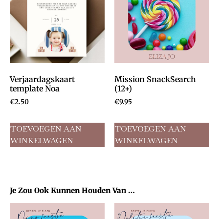
Verjaardagskaart
Mission SnackSearch
template Noa
(12+)
€
2.50
€
9.95
TOEVOEGEN AAN
TOEVOEGEN AAN
WINKELWAGEN
WINKELWAGEN
Je Zou Ook Kunnen Houden Van …