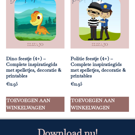
Dino feestje (4+) –
Politie feestje (4+) –
Complete inspiratiegids
Complete inspiratiegids
met spelletjes, decoratie &
met spelletjes, decoratie &
printables
printables
€
12.95
€
12.95
TOEVOEGEN AAN
TOEVOEGEN AAN
WINKELWAGEN
WINKELWAGEN
Download nu!