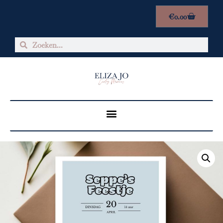
€
0.00