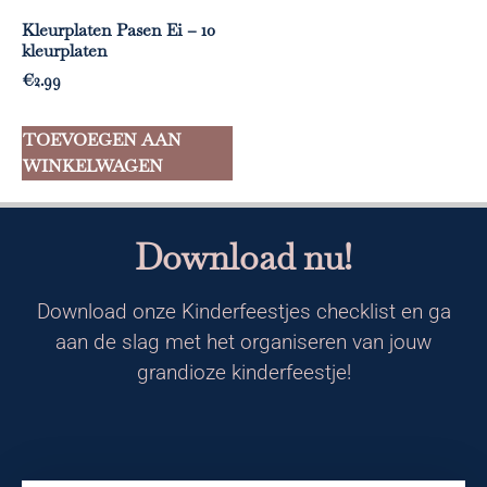
Kleurplaten Pasen Ei – 10
kleurplaten
€
2.99
TOEVOEGEN AAN
WINKELWAGEN
Download nu!
Download onze Kinderfeestjes checklist en ga
aan de slag met het organiseren van jouw
grandioze kinderfeestje!