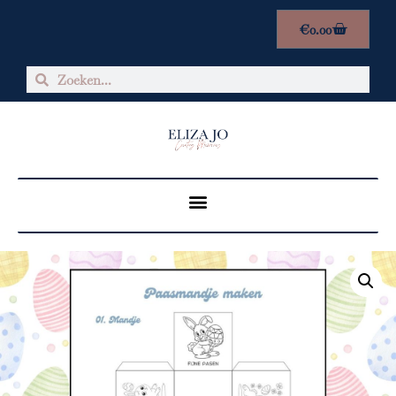
€
0.00